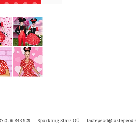
72) 56 848 929 Sparkling Stars OÜ lastepeod@lastepeo